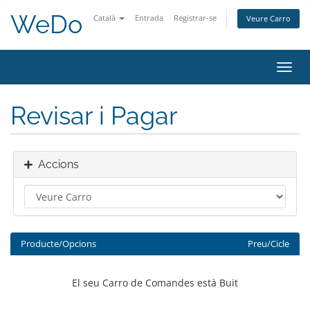
WeDo
Català
Entrada
Registrar-se
Veure Carro
Canv
la
nave
Revisar i Pagar
Accions
Producte/Opcions
Preu/Cicle
El seu Carro de Comandes està Buit