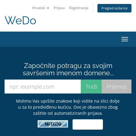
Hrvatski
Prijava
Registtracija
Pregled košarice
WeDo
Preba
navig
Započnite potragu za svojim
savršenim imenom domene...
Molimo Vas upišite znakove koji vidite na slici dolje
u za to predviđenu kućicu. Ovo je obavezno zbog
zaštite od automatiziranih prijava.